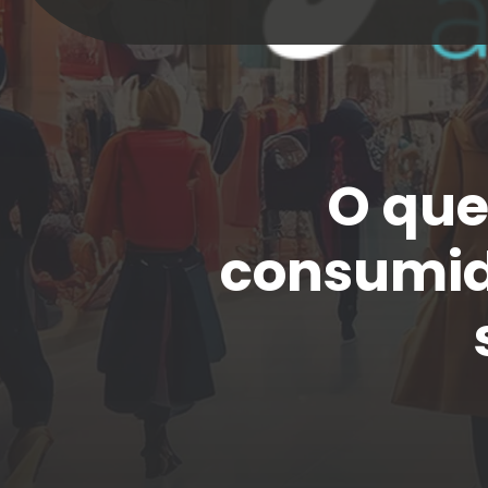
/ Home
O que
consumid
/ Que