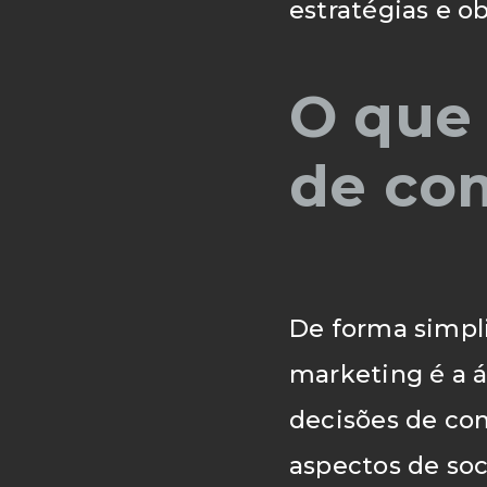
/ Blog
estratégias e o
O que
de co
/ Conta
De forma simpl
marketing é a á
decisões de co
aspectos de soc