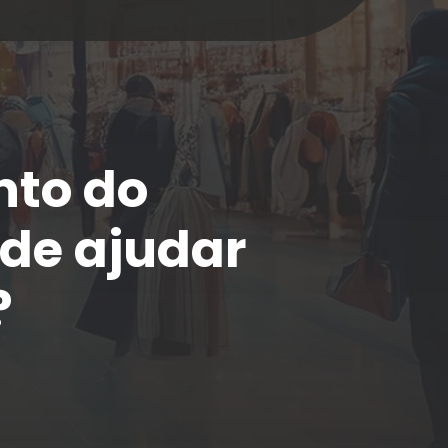
nto do
de ajudar
?