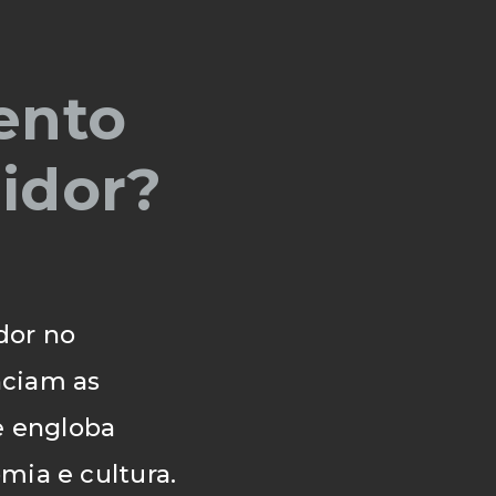
ento
idor?
dor no
nciam as
e engloba
mia e cultura.