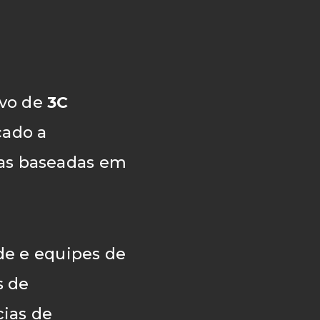
ivo de
3C
cado a
ias baseadas em
e e equipes de
s de
ias de