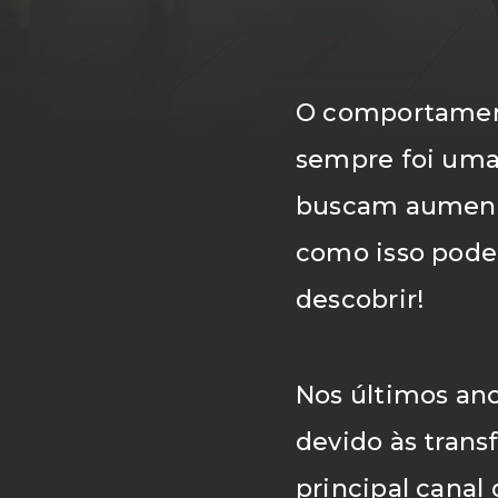
O comportamen
sempre foi uma
/ OQue
buscam aumenta
como isso pode
descobrir!
Nos últimos ano
/ Client
devido às trans
principal canal