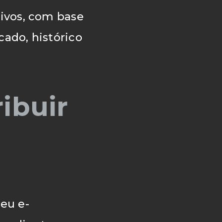
tivos, com base
ado, histórico
ibuir
eu e-