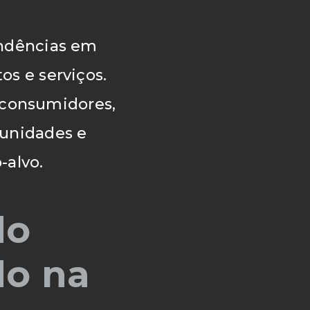
endências em
s e serviços.
consumidores,
tunidades e
-alvo.
do
do na